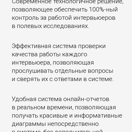
Современное технологичное решение,
позволяющее обеспечить 100%-ный
контроль за работой интервьюеров
в полевых исследованиях.
Эффективная система проверки
качества работы каждого
интервьюера, позволяющая
прослушивать отдельные вопросы
и сверять их с ответами в системе.
Удобная система онлайн-отчетов
в реальном времени, позволяющая
получать красивые и информативные
диаграммы непосредственно