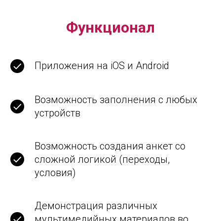
Функционал
Приложения на iOS и Android
Возможность заполнения с любых
устройств
Возможность создания анкет со
сложной логикой (переходы,
условия)
Демонстрация различных
мультимедийных материалов во