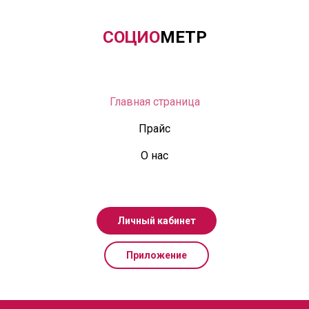
СОЦИО
МЕТР
Главная страница
Прайс
О нас
Личный кабинет
Приложение