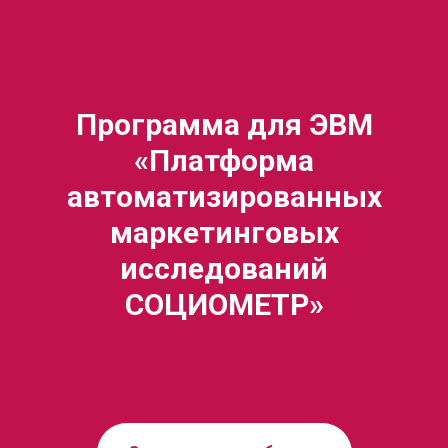
Программа для ЭВМ
«Платформа
автоматизированных
маркетинговых
исследований
СОЦИОМЕТР»